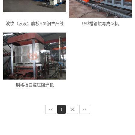
波纹（波浪）腹板H型钢生产线
U型槽钢辊弯成型机
钢格板自控压阻焊机
<<
1
1/1
>>