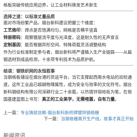
格板突破传统应用边界，让工业材料焕发艺术新生
选择之道：以标准丈量品质
面对市场纷繁产品，烟台新科建议把握三个维度：
工艺烙印
：焊点是否饱满均匀，网格是否横平竖直
锌层密码
：观察镀层流平度与光泽度，这是耐久性的无声宣言
定制基因
：能否根据异形空间、特殊荷载灵活调整结构
作为行业标准制定参与者，烟台新科将严谨植入生产全链路——从扁
钢选材到成品检测，十余项专利技术为品质护航。
结语：钢铁织网的永恒叙事
当钢格板铺设在烟台港的货运平台，当它支撑起西南水电站的巡检通
道，这件工业品已超越物理属性，成为安全与效率的文化符号。烟台
新科钢结构有限公司深耕行业二十余载，以
热镀锌钢格板
为笔，在祖
国基建蓝图上书写：
真正的工业美学，无需喧嚣，自有力量
。
上一篇：
专业铸就信赖-烟台新科新桥牌镀锌钢格栅
下一篇：
当钢格栅​离开生产线，故事才真正开始
新闻资讯