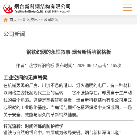
首页
>>
新闻资讯
>>
公司新闻
公司新闻
钢铁织网的永恒叙事-烟台新桥牌钢格板
作者：热镀锌钢格板
发布时间：2026-06-12
点击：165次
工业空间的无声脊梁
在机械轰鸣的厂房、川流不息的港口、灯火通明的电厂，有一种材料
以网格之姿托起现代工业的运转——它不张扬存在，却贯穿于生产动
线的每个角落。这便是
热镀锌钢格板
，烟台新科钢结构有限公司用匠
心织就的工业脉络基座。当扁钢与横杆在精密焊接中交织成网，一场
关于安全、效能与耐久的革新悄然铺展。
锌光流转：时间淬炼的防护哲学
钢铁与自然的博弈中，锌层成为破局关键。烟台新科深谙此道：