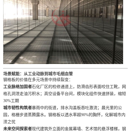
场景赋能：从工业动脉到城市毛细血管
钢格板的价值在多元场景中持续裂变：
工业脉络加固者
石化厂区的检修通道上，防滑齿形表面咬住工靴，网
格孔洞泄走油污积水；高空设备平台间，模块化组件快速拼装，缩短
30%工期
城市韧性构筑者
暴雨中的街道，排水沟盖板吞吐激流；晨光里的公
园，格栅步道蒸腾露水。钢格板以透水率超90%的胸怀，化解城市内
涝之忧
未来空间探索者
现代建筑外立面的金属幕墙、艺术馆的悬浮楼梯，钢