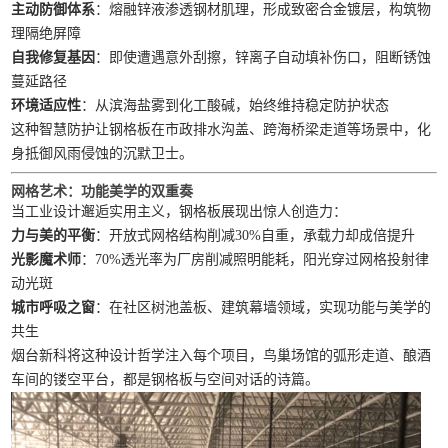
主动防御体系
：熔融锌液渗透钢材肌理，形成致密合金镀层，构筑物
理隔绝屏障
自我修复基因
：即使遭遇意外刮擦，锌离子自动填补伤口，阻断锈蚀
蔓延路径
环境适应性
：从滨海盐雾到化工酸碱，始终维持稳定防护状态
这种智慧防护让钢格板在市政排水沟盖、跨海桥梁走道等场景中，化
身抵御风雨侵蚀的沉默卫士。
网格艺术：功能美学的双重奏
当工业设计邂逅实用主义，钢格板展现出惊人创造力：
力与美的平衡
：开放式网格结构削减30%自重，承载力却成倍提升
光影魔术师
：70%透光率为厂房削减照明能耗，阳光穿过网格投射律
动光斑
城市呼吸之窗
：在社区树池盖板、建筑幕墙领域，实现功能与美学的
共生
烟台新科将这种设计哲学注入每个项目，鸟巢场馆的弧形走道、酿酒
车间的镂空平台，都是钢格板与空间对话的诗篇。