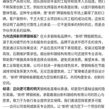
确保生产高效可控。团队由经验丰富的工程师和技术人员组成，他们
不断探索创新工艺，例如优化焊接技术和表面处理，以提升钢格板的
整体性能。这种专业精神，使“新桥”牌钢格板在市场上赢得了良好口
碑。客户案例中，不乏大型工业项目和公共工程的成功应用，这些实
例证明了品牌在可靠性上的承诺——它不是简单的材料供应，而是合
作伙伴关系的延伸。
为何选择新桥牌钢格板？
在众多钢格板品牌中，“新桥”牌脱颖而出，
源于其对细节的专注和服务的全面性。品牌不追求华而不实的宣传，
而是通过实际效果说话：产品在恶劣环境下表现稳定，安装过程简便
高效，后期维护需求低。烟台新科钢结构有限公司还提供专业咨询，
帮助客户根据具体场景选择合适规格，避免资源浪费。展望未来，随
着工业智能化发展，公司计划进一步融合绿色技术，使钢格板在节能
减排领域发挥更大作用。无论您是建筑商、工厂管理者还是项目设计
师，“新桥”牌钢格板都能成为您信赖的基石，共同构建安全、创新的
空间。
结语：迈向更可靠的明天
钢格板虽看似普通，却是现代基础设施的隐
形英雄。“新桥”牌钢格板，承载着烟台新科钢结构有限公司的匠心与
愿景，致力于为各行各业提供坚实保障。我们邀请您探索更多可能
——访问公司官网或联系专业团队，让“新桥”成为您下一个项目的智